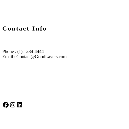
Contact Info
Phone : (1)-1234-4444
Email :
Contact@GoodLayers.com
Selbstbewusst auf Socialmedia
Selbstbewusst auf Facebook
Instagram
LinkedIn
Gütesiegel Kinderschutzkonzepte