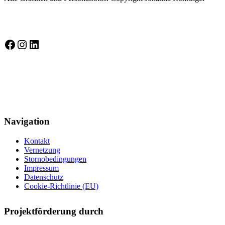
Selbstbewusst auf Socialmedia
Selbstbewusst auf Facebook
Instagram
LinkedIn
Gütesiegel Kinderschutzkonzepte
Navigation
Kontakt
Vernetzung
Stornobedingungen
Impressum
Datenschutz
Cookie-Richtlinie (EU)
Projektförderung durch