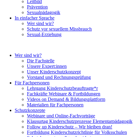
Leitbild
Prävention
Sexualpädagogik
In einfacher Sprache
Wer sind wir?
Schutz vor sexuellem Missbrauch
Sexual-Erziehung
Wer sind wir?
Die Fachstelle
Unsere Expert:innen
Unser Kinderschutzkonzept
Vorstand und Rechnungsprüfung
Für Fachpersonen
Lehrgang Kinderschutzbeauftragte*r
Fachkräfte Webinare & Fortbildungen
Videos on Demand & Bildungsplattform
Materialien für Fachpersonen
Schutzkonzepte
Webinare und Online-Fachvorträge
Klausurtag Kinderschutzprozesse Elementarpädagogik
Follow up Kinderschutz – Wir bleiben dran!
Fortbildung Kinderschutzrichtlinie für Volksschulen