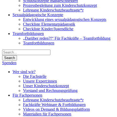
Schutzkonzepte maßgeschneidert
Prozessbegleitung zum Kinderschutzkonzept
Lehrgang Kinderschutzbeauftragte*r
Sexualpädagogische Konzepte
Entwicklung eines sexualpädagogischen Konzepts
Checkliste Elementarpädagogik
Checkliste Kinder/Jugendliche
Teamfortbildungen
„Darüber reden?!“ Für Fachkräfte – Teamfortbildung
Teamfortbildungen
Spenden
Wer sind wir?
Die Fachstelle
Unsere Expert:innen
Unser Kinderschutzkonzept
Vorstand und Rechnungsprüfung
Für Fachpersonen
Lehrgang Kinderschutzbeauftragte*r
Fachkräfte Webinare & Fortbildungen
Videos on Demand & Bildungsplattform
Materialien für Fachpersonen