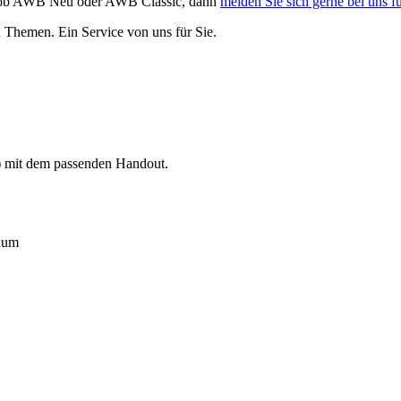
gal ob AWB Neu oder AWB Classic, dann
melden Sie sich gerne bei uns f
n Themen. Ein Service von uns für Sie.
n) mit dem passenden Handout.
raum