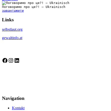
Поговоримо про це?! – Ukrainisch
завантажити
Links
selbstlaut.org
gewaltinfo.at
Selbstbewusst auf Socialmedia
Selbstbewusst auf Facebook
Instagram
LinkedIn
Gütesiegel Kinderschutzkonzepte
Navigation
Kontakt