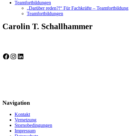
Teamfortbildungen
„Darüber reden?!“ Für Fachkräfte – Teamfortbildung
Teamfortbildungen
Carolin T. Schallhammer
Selbstbewusst auf Socialmedia
Selbstbewusst auf Facebook
Instagram
LinkedIn
Gütesiegel Kinderschutzkonzepte
Navigation
Kontakt
Vernetzung
Stornobedingungen
Impressum