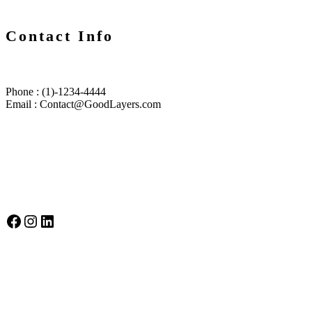
Contact Info
Phone : (1)-1234-4444
Email :
Contact@GoodLayers.com
Selbstbewusst auf Socialmedia
Selbstbewusst auf Facebook
Instagram
LinkedIn
Gütesiegel Kinderschutzkonzepte