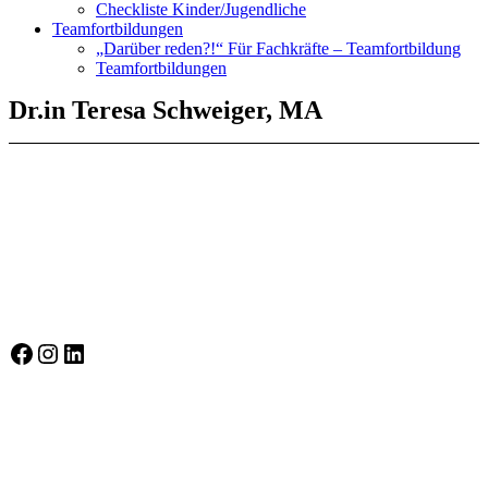
Checkliste Kinder/Jugendliche
Teamfortbildungen
„Darüber reden?!“ Für Fachkräfte – Teamfortbildung
Teamfortbildungen
Dr.in Teresa Schweiger, MA
Selbstbewusst auf Socialmedia
Selbstbewusst auf Facebook
Instagram
LinkedIn
Gütesiegel Kinderschutzkonzepte