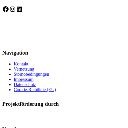
Selbstbewusst auf Facebook
Instagram
LinkedIn
Gütesiegel Kinderschutzkonzepte
Navigation
Kontakt
Vernetzung
Stornobedingungen
Impressum
Datenschutz
Cookie-Richtlinie (EU)
Projektförderung durch